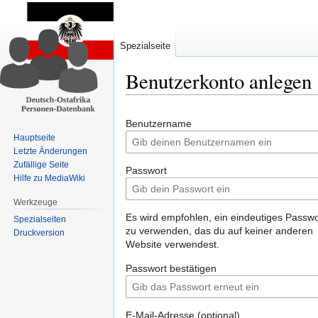
Spezialseite
Benutzerkonto anlegen
Zur
Zur
Benutzername
Navigation
Suche
Hauptseite
springen
springen
Letzte Änderungen
Zufällige Seite
Passwort
Hilfe zu MediaWiki
Werkzeuge
Es wird empfohlen, ein eindeutiges Passwo
Spezialseiten
zu verwenden, das du auf keiner anderen
Druckversion
Website verwendest.
Passwort bestätigen
E-Mail-Adresse (optional)