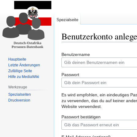
Spezialseite
Benutzerkonto anleg
Zur
Zur
Benutzername
Navigation
Suche
Hauptseite
springen
springen
Letzte Änderungen
Zufällige Seite
Passwort
Hilfe zu MediaWiki
Werkzeuge
Spezialseiten
Es wird empfohlen, ein eindeutiges Pa
Druckversion
zu verwenden, das du auf keiner ande
Website verwendest.
Passwort bestätigen