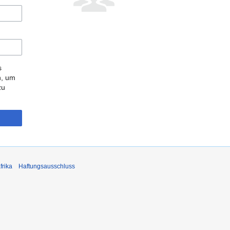
s
n, um
zu
frika
Haftungsausschluss