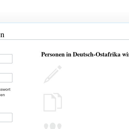
en
Personen in Deutsch-Ostafrika wi
sswort
ren