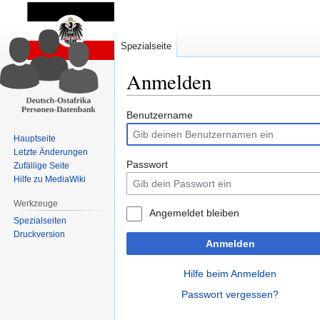
Spezialseite
Anmelden
Zur
Zur
Benutzername
Navigation
Suche
Hauptseite
springen
springen
Letzte Änderungen
Passwort
Zufällige Seite
Hilfe zu MediaWiki
Werkzeuge
Angemeldet bleiben
Spezialseiten
Druckversion
Anmelden
Hilfe beim Anmelden
Passwort vergessen?