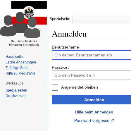
Spezialseite
Anmelden
Zur
Zur
Benutzername
Navigation
Suche
Hauptseite
springen
springen
Letzte Änderungen
Passwort
Zufällige Seite
Hilfe zu MediaWiki
Werkzeuge
Angemeldet bleiben
Spezialseiten
Druckversion
Anmelden
Hilfe beim Anmelden
Passwort vergessen?