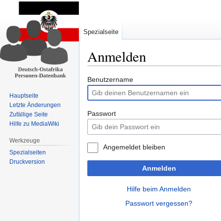
Spezialseite
Anmelden
Zur
Zur
Benutzername
Navigation
Suche
Hauptseite
springen
springen
Letzte Änderungen
Passwort
Zufällige Seite
Hilfe zu MediaWiki
Werkzeuge
Angemeldet bleiben
Spezialseiten
Druckversion
Anmelden
Hilfe beim Anmelden
Passwort vergessen?