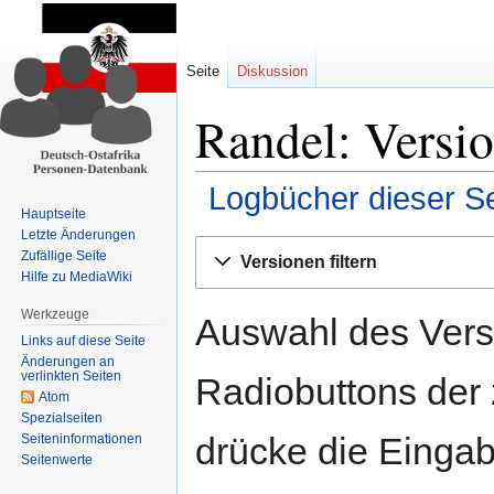
Seite
Diskussion
Randel: Versio
Logbücher dieser Se
Hauptseite
Letzte Änderungen
Zur
Zur
Zufällige Seite
Versionen filtern
Navigation
Suche
Hilfe zu MediaWiki
springen
springen
Werkzeuge
Auswahl des Versi
Links auf diese Seite
Änderungen an
verlinkten Seiten
Radiobuttons der
Atom
Spezialseiten
drücke die Eingab
Seiten­informationen
Seitenwerte