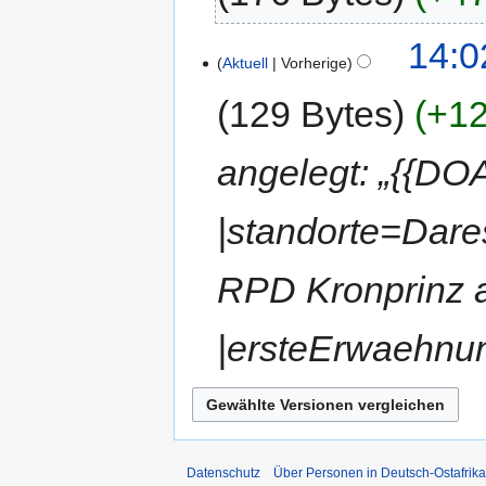
14:0
Aktuell
Vorherige
129 Bytes
+12
angelegt: „{{D
|standorte=Dare
RPD Kronprinz 
|ersteErwaehnun
Datenschutz
Über Personen in Deutsch-Ostafrika