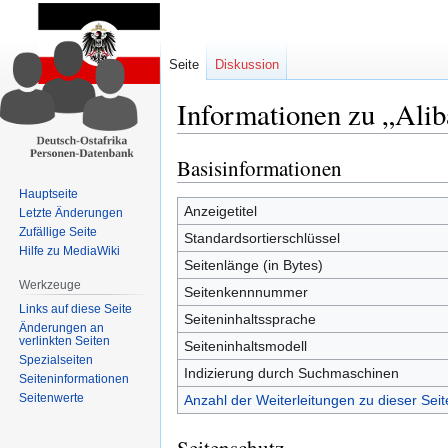
Seite
Diskussion
Informationen zu „Ali
Basisinformationen
Zur
Zur
Navigation
Suche
Hauptseite
springen
springen
Anzeigetitel
Letzte Änderungen
Zufällige Seite
Standardsortierschlüssel
Hilfe zu MediaWiki
Seitenlänge (in Bytes)
Werkzeuge
Seitenkennnummer
Links auf diese Seite
Seiteninhaltssprache
Änderungen an
verlinkten Seiten
Seiteninhaltsmodell
Spezialseiten
Indizierung durch Suchmaschinen
Seiten­informationen
Seitenwerte
Anzahl der Weiterleitungen zu dieser Seit