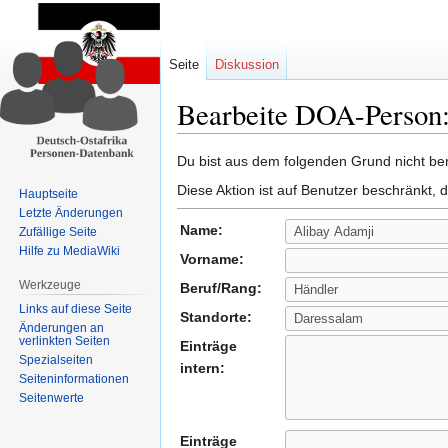
Seite
Diskussion
Bearbeite DOA-Person:
Zur
Zur
Du bist aus dem folgenden Grund nicht bere
Navigation
Suche
Diese Aktion ist auf Benutzer beschränkt, 
Hauptseite
springen
springen
Letzte Änderungen
Name:
Zufällige Seite
Hilfe zu MediaWiki
Vorname:
Werkzeuge
Beruf/Rang:
Links auf diese Seite
Standorte:
Änderungen an
verlinkten Seiten
Einträge
Spezialseiten
intern:
Seiten­informationen
Seitenwerte
Einträge