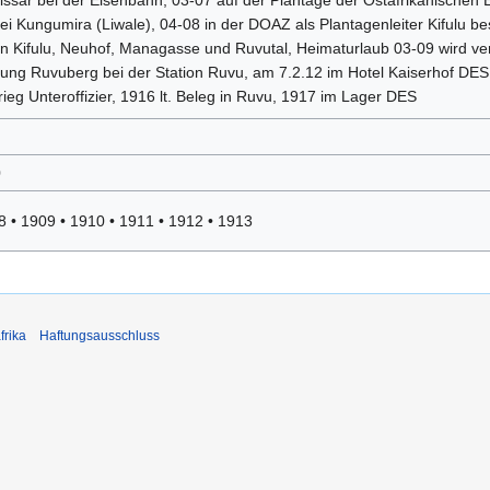
sar bei der Eisenbahn, 03-07 auf der Plantage der Ostafrikanischen Ei
ei Kungumira (Liwale), 04-08 in der DOAZ als Plantagenleiter Kifulu b
n Kifulu, Neuhof, Managasse und Ruvutal, Heimaturlaub 03-09 wird ver
ung Ruvuberg bei der Station Ruvu, am 7.2.12 im Hotel Kaiserhof DES
rieg Unteroffizier, 1916 lt. Beleg in Ruvu, 1917 im Lager DES
0
8
•
1909
•
1910
•
1911
•
1912
•
1913
frika
Haftungsausschluss