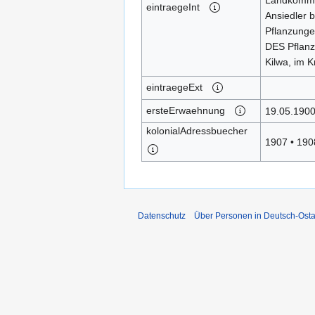
Landkommis
eintraegeInt
Ansiedler b
Pflanzunge
DES Pflanz
Kilwa, im K
eintraegeExt
ersteErwaehnung
19.05.190
kolonialAdressbuecher
1907
•
190
Datenschutz
Über Personen in Deutsch-Osta