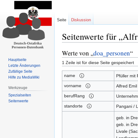
Seite
Diskussion
Seitenwerte für „Alfr
Werte von „
doa_personen
“
Zur
Zur
Navigation
Suche
Hauptseite
1 Zeile ist für diese Seite gespeichert
springen
springen
Letzte Änderungen
Zufällige Seite
name
Pfüller mit
Hilfe zu MediaWiki
vorname
Alfred Emil
Werkzeuge
Spezialseiten
berufRang
Unternehm
Seitenwerte
standorte
Pangani / 
geb. in Dr
geb. in Dr
Livale (Sa